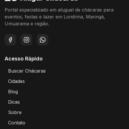
Portal especializado em aluguel de chácaras para
eventos, festas e lazer em Londrina, Maringá,
Umuarama e região.
Facebook
Instagram
WhatsApp
Acesso Rápido
Buscar Chácaras
Encontre chácaras disponíveis para aluguel
Cidades
Explore chácaras por cidade
Blog
Artigos e dicas sobre eventos e chácaras
Dicas
Dicas para alugar chácaras
Sobre
Sobre o Portal Alugar Chácaras
Contato