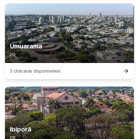
Umuarama
PR
3
chácaras
disponível
eis
Ibiporã
PR