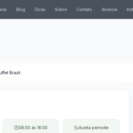
ras
Blog
Dicas
Sobre
Contato
Anuncie
Ins
da chácara. Pressione Enter ou Espaço para selecionar um
ffet Brazil
08:00
às
18:00
Aceita pernoite