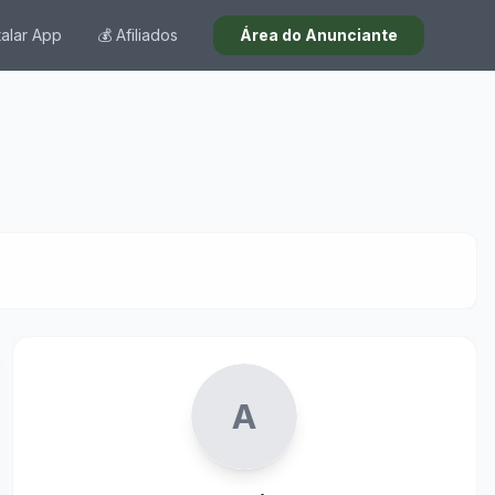
talar App
💰 Afiliados
Área do Anunciante
a imagem.
1
/
25
A