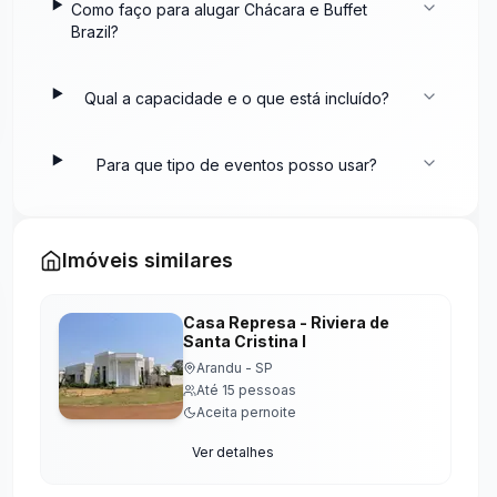
Como faço para alugar
Chácara e Buffet
Brazil
?
Qual a capacidade e o que está incluído?
Para que tipo de eventos posso usar?
Imóveis similares
Casa Represa - Riviera de
Santa Cristina I
Arandu
-
SP
Até
15
pessoas
Aceita pernoite
Ver detalhes