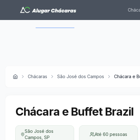
Cháca
Use as setas para navegar entre as imagens 
Chácaras
São José dos Campos
Chácara e Bu
Chácara e Buffet Brazil
São José dos
Até
60
pessoas
Campos
,
SP