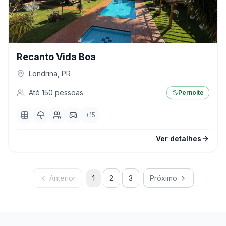
Recanto Vida Boa
Londrina
,
PR
Até
150
pessoas
Pernoite
+
15
Ver detalhes
Anterior
1
2
3
Próximo