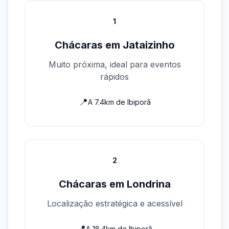
1
Chácaras em
Jataizinho
Muito próxima, ideal para eventos
rápidos
📍
A
7.4
km de
Ibiporã
2
Chácaras em
Londrina
Localização estratégica e acessível
📍
A
18.4
km de
Ibiporã