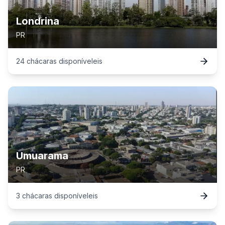
Londrina
PR
24
chácaras
disponível
eis
Umuarama
PR
3
chácaras
disponível
eis