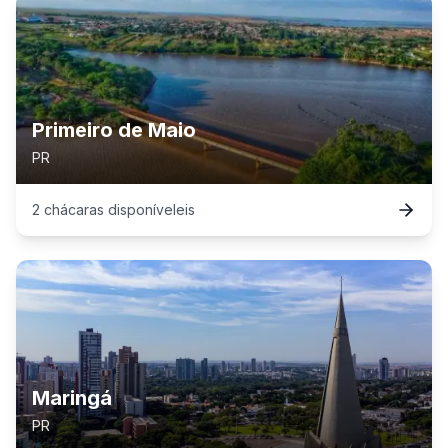
Primeiro de Maio
PR
2
chácaras
disponível
eis
Maringá
PR