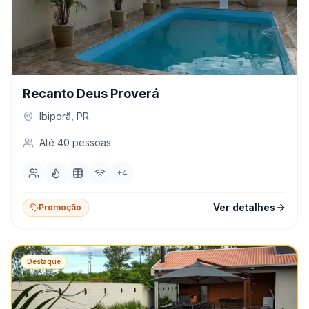
Recanto Deus Proverá
Ibiporã
,
PR
Até
40
pessoas
+
4
Ver detalhes
Promoção
Destaque