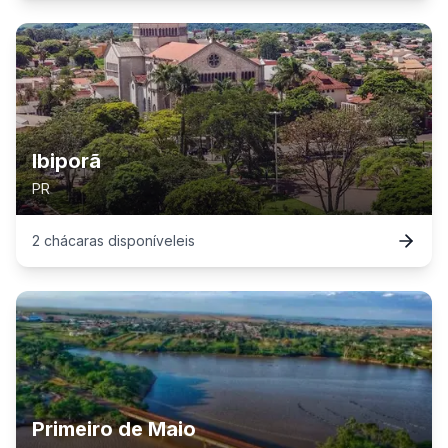
Ibiporã
PR
2
chácaras
disponível
eis
Primeiro de Maio