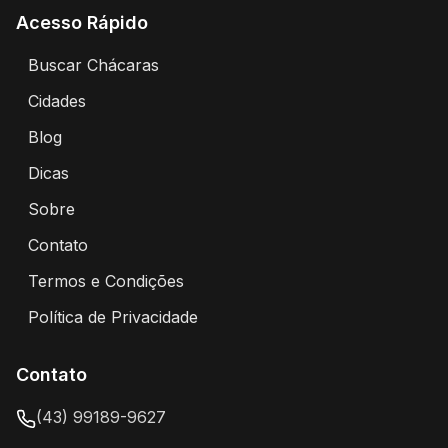
Acesso Rápido
Buscar Chácaras
Encontre chácaras disponíveis para aluguel
Cidades
Explore chácaras por cidade
Blog
Artigos e dicas sobre eventos e chácaras
Dicas
Dicas para alugar chácaras
Sobre
Sobre o Portal Alugar Chácaras
Contato
Entre em contato conosco
Termos e Condições
Termos de uso e condições do portal
Política de Privacidade
Política de privacidade e proteção de dados
Contato
(43) 99189-9627