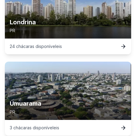
Londrina
PR
24
chácaras
disponível
eis
Umuarama
PR
3
chácaras
disponível
eis