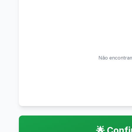
Não encontram
🌟 Conf