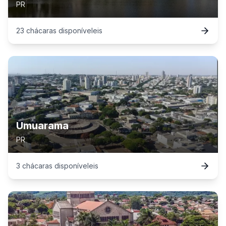
PR
23
chácaras
disponível
eis
Umuarama
PR
3
chácaras
disponível
eis