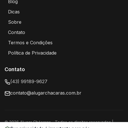
Blog
Artigos e dicas sobre eventos e chácaras
Dicas
Dicas para alugar chácaras
Sobre
Sobre o Portal Alugar Chácaras
Contato
Entre em contato conosco
Termos e Condições
Termos de uso e condições do portal
Política de Privacidade
Política de privacidade e proteção de dados
Contato
(43) 99189-9627
contato@alugarchacaras.com.br
©
2026
Alugar Chácaras
- Todos os direitos reservados |
Powered by
LondrinaSEO