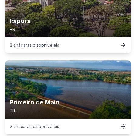
Ibiporã
PR
2
chácaras
disponível
eis
Primeiro de Maio
PR
2
chácaras
disponível
eis