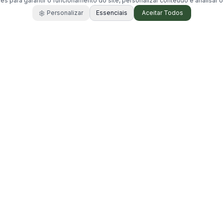
es para garantir o funcionamento do site, personalizar conteúdo e analisar o
Personalizar
Essenciais
Aceitar Todos
Acesso Rápido
Buscar Chácaras
Encontre chácaras disponíveis para alugu
Cidades
Explore chácaras por cidade
Blog
Artigos e dicas sobre eventos e chácaras
Dicas
Dicas para alugar chácaras
Sobre
Sobre o Portal Alugar Chácaras
Contato
Entre em contato conosco
Termos e Condições
Termos de uso e condições do portal
Política de Privacidade
Política de privacidade e proteção de dad