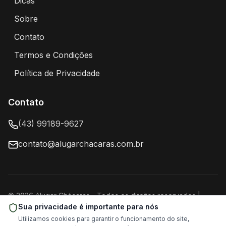
Dicas
Dicas para alugar chácaras
Sobre
Sobre o Portal Alugar Chácaras
Contato
Entre em contato conosco
Termos e Condições
Termos de uso e condições do portal
Política de Privacidade
Política de privacidade e proteção de dados
Contato
(43) 99189-9627
contato@alugarchacaras.com.br
©
2026
Alugar Chácaras
- Todos os direitos reservados |
Powered by
LondrinaSEO
Sua privacidade é importante para nós
Utilizamos cookies para garantir o funcionamento do site,
Configurações de Cookies
LLMs.txt