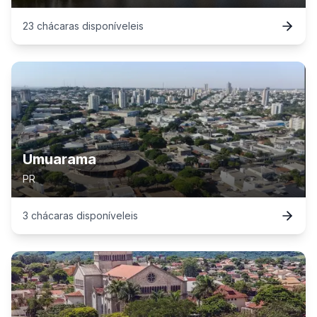
23
chácaras
disponível
eis
Umuarama
PR
3
chácaras
disponível
eis