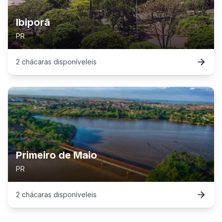
Ibiporã
PR
2
chácaras
disponível
eis
Primeiro de Maio
PR
2
chácaras
disponível
eis