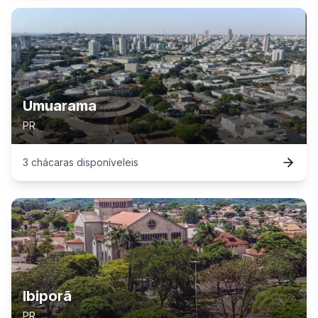
Umuarama
PR
3
chácaras
disponível
eis
Ibiporã
PR