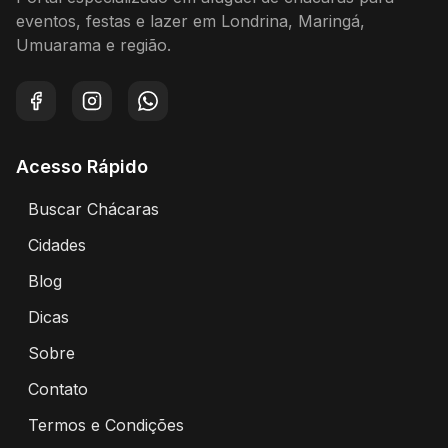
eventos, festas e lazer em Londrina, Maringá,
Umuarama e região.
Facebook
Instagram
WhatsApp
Acesso Rápido
Buscar Chácaras
Encontre chácaras disponíveis para aluguel
Cidades
Explore chácaras por cidade
Blog
Artigos e dicas sobre eventos e chácaras
Dicas
Dicas para alugar chácaras
Sobre
Sobre o Portal Alugar Chácaras
Contato
Entre em contato conosco
Termos e Condições