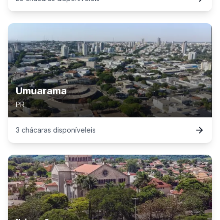
Umuarama
PR
3
chácaras
disponível
eis