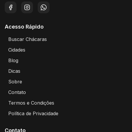
Facebook
Instagram
WhatsApp
Acesso Rápido
Buscar Chácaras
Encontre chácaras disponíveis para aluguel
Cidades
Explore chácaras por cidade
Blog
Artigos e dicas sobre eventos e chácaras
Dicas
Dicas para alugar chácaras
Sobre
Sobre o Portal Alugar Chácaras
Contato
Entre em contato conosco
Termos e Condições
Termos de uso e condições do portal
Política de Privacidade
Política de privacidade e proteção de dados
Contato