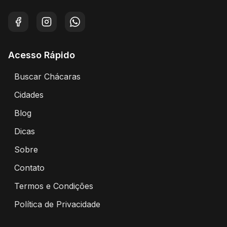
Facebook
Instagram
WhatsApp
Acesso Rápido
Buscar Chácaras
Encontre chácaras disponíveis para aluguel
Cidades
Explore chácaras por cidade
Blog
Artigos e dicas sobre eventos e chácaras
Dicas
Dicas para alugar chácaras
Sobre
Sobre o Portal Alugar Chácaras
Contato
Entre em contato conosco
Termos e Condições
Termos de uso e condições do portal
Política de Privacidade
Política de privacidade e proteção de dados