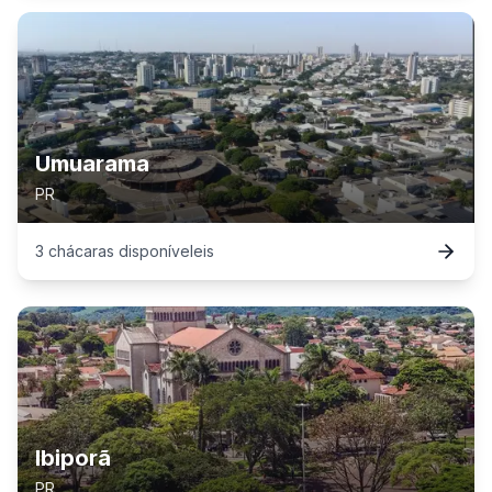
Umuarama
PR
3
chácaras
disponível
eis
Ibiporã
PR