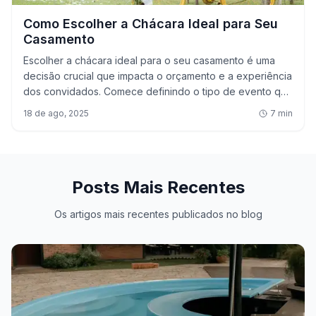
Como Escolher a Chácara Ideal para Seu
Casamento
Escolher a chácara ideal para o seu casamento é uma
decisão crucial que impacta o orçamento e a experiência
dos convidados. Comece definindo o tipo de evento que
deseja, considerando se será íntimo ou grandioso.
18 de ago, 2025
7
min
Verifique a estrutura do local, capacidade e regras, além
de negociar com o proprietário. A localização e
acessibilidade são fundamentais para o conforto dos
convidados. Não esqueça do buffet e das opções de
Posts Mais Recentes
entretenimento. Pesquise feedbacks de outros casais e,
se possível, visite a chá
Os artigos mais recentes publicados no blog