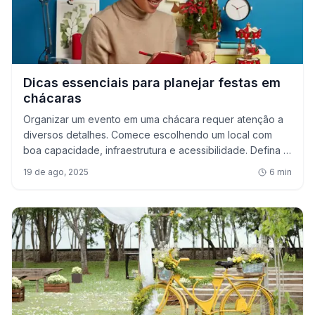
Dicas essenciais para planejar festas em
chácaras
Organizar um evento em uma chácara requer atenção a
diversos detalhes. Comece escolhendo um local com
boa capacidade, infraestrutura e acessibilidade. Defina o
tipo de evento, considerando as necessidades
19 de ago, 2025
6
min
específicas, como decoração e entretenimento. Um
planejamento financeiro é crucial para evitar surpresas.
Crie um checklist para garantir que tudo esteja em ordem
e priorize a segurança e o conforto dos convidados.
Adote práticas sustentáveis e colete feedback após o
evento para futuras melhori