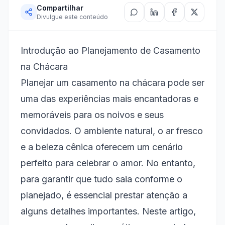
Compartilhar
Chácara
Divulgue este conteúdo
Escolhendo a Chácara Ideal
Estrutura e Capacidade
Introdução ao Planejamento de Casamento
Regras e Regulamentos
na Chácara
Planejamento do Evento
Planejar um casamento na chácara pode ser
uma das experiências mais encantadoras e
Definindo o Orçamento
memoráveis para os noivos e seus
Lista de Tarefas e Checklist
convidados. O ambiente natural, o ar fresco
Decoração e Temática
e a beleza cênica oferecem um cenário
Inspiração Natural
perfeito para celebrar o amor. No entanto,
para garantir que tudo saia conforme o
Personalização do Espaço
planejado, é essencial prestar atenção a
Buffet e Bolo
alguns detalhes importantes. Neste artigo,
Escolha do Buffet