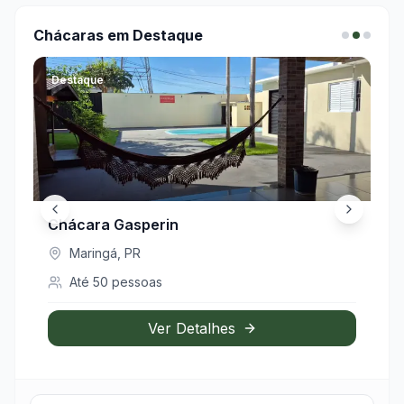
Chácaras em Destaque
Destaque
De
Chácara Gasperin
Ch
Maringá
,
PR
Até
50
pessoas
Ver Detalhes