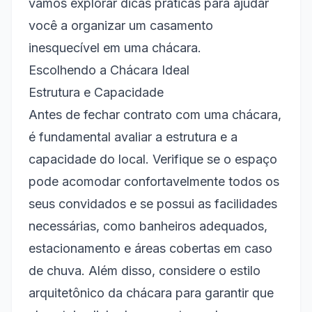
vamos explorar dicas práticas para ajudar
Bolo de Casamento
você a organizar um casamento
inesquecível em uma chácara.
Melhores Práticas e Erros Comuns
Escolhendo a Chácara Ideal
Visitas Antecipadas
Estrutura e Capacidade
Evitar a Sobrecarga
Antes de fechar contrato com uma chácara,
Considerações Finais
é fundamental avaliar a estrutura e a
capacidade do local. Verifique se o espaço
Clima e Previsão do Tempo
pode acomodar confortavelmente todos os
Monitoramento do Clima
seus convidados e se possui as facilidades
Planos de Contingência
necessárias, como banheiros adequados,
Entretenimento e Música
estacionamento e áreas cobertas em caso
de chuva. Além disso, considere o estilo
Escolha da Trilha Sonora
arquitetônico da chácara para garantir que
Atividades Interativas