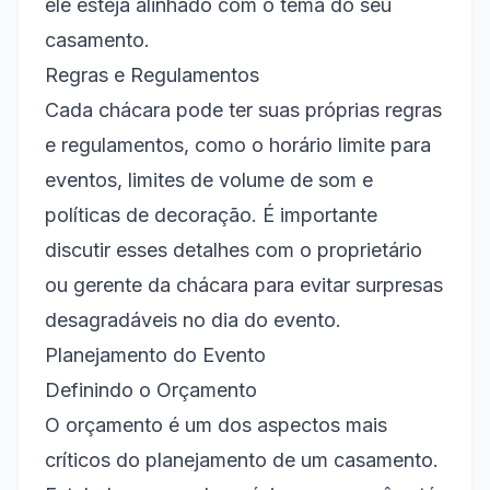
ele esteja alinhado com o tema do seu
Logística e Transporte
casamento.
Facilidades de Acesso
Regras e Regulamentos
Cada chácara pode ter suas próprias regras
Acomodações Próximas
e regulamentos, como o horário limite para
Documentação e Licenças
eventos, limites de volume de som e
Autorizações Necessárias
políticas de decoração. É importante
Contratos com Fornecedores
discutir esses detalhes com o proprietário
ou gerente da chácara para evitar surpresas
Feedback e Avaliações
desagradáveis no dia do evento.
Avaliação Pós-Evento
Planejamento do Evento
Compartilhamento de Experiências
Definindo o Orçamento
Conclusão
O orçamento é um dos aspectos mais
críticos do planejamento de um casamento.