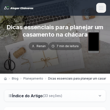
Dicas essenciais para planejar um
casamento na chácara
Renan
7
min de leitura
Blog
Planejamento
Dicas essenciais para planejar um casame
Índice do Artigo
(
33
seções)
Introdução ao Planejamento de Casamento na