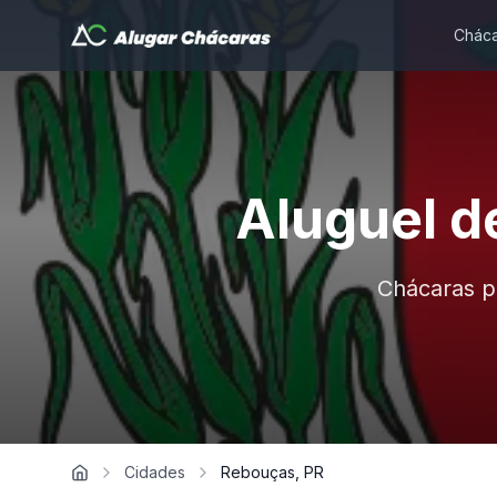
Cháca
Aluguel d
Chácaras p
Cidades
Rebouças, PR