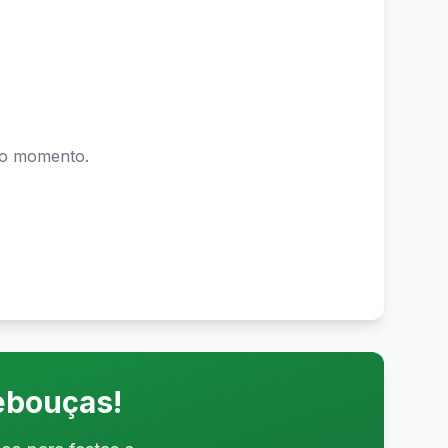
o momento.
ebouças
!