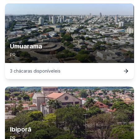
Umuarama
PR
3
chácaras
disponível
eis
Ibiporã
PR