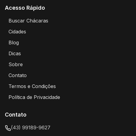
Acesso Rápido
Buscar Chácaras
Encontre chácaras disponíveis para aluguel
Cidades
Explore chácaras por cidade
Blog
Artigos e dicas sobre eventos e chácaras
Dicas
Dicas para alugar chácaras
Sobre
Sobre o Portal Alugar Chácaras
Contato
Entre em contato conosco
Termos e Condições
Termos de uso e condições do portal
Política de Privacidade
Política de privacidade e proteção de dados
Contato
(43) 99189-9627