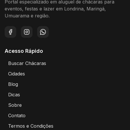
Portal especializado em aluguel de chácaras para
eventos, festas e lazer em Londrina, Maringá,
Umuarama e região.
Facebook
Instagram
WhatsApp
Acesso Rápido
Buscar Chácaras
Encontre chácaras disponíveis para aluguel
Cidades
Explore chácaras por cidade
Blog
Artigos e dicas sobre eventos e chácaras
Dicas
Dicas para alugar chácaras
Sobre
Sobre o Portal Alugar Chácaras
Contato
Entre em contato conosco
Termos e Condições