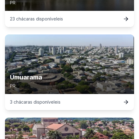
PR
23
chácaras
disponível
eis
Umuarama
PR
3
chácaras
disponível
eis