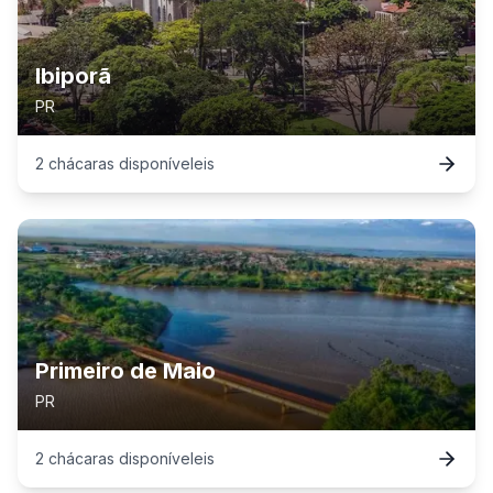
Ibiporã
PR
2
chácaras
disponível
eis
Primeiro de Maio
PR
2
chácaras
disponível
eis