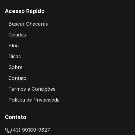
Acesso Rápido
Buscar Chácaras
Encontre chácaras disponíveis para aluguel
Cidades
Explore chácaras por cidade
Blog
Artigos e dicas sobre eventos e chácaras
Dicas
Dicas para alugar chácaras
Sobre
Sobre o Portal Alugar Chácaras
Contato
Entre em contato conosco
Termos e Condições
Termos de uso e condições do portal
Política de Privacidade
Política de privacidade e proteção de dados
Contato
(43) 99189-9627