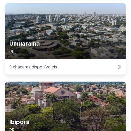
Umuarama
PR
3
chácaras
disponível
eis
Ibiporã
PR