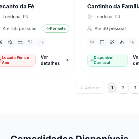
ecanto da Fé
Cantinho da Famíli
Londrina
,
PR
Londrina
,
PR
Até
150
pessoas
Até
30
pessoas
Pernoite
+
12
+
8
Ver
Ve
Locado Fim de
Disponível
Ano
Carnaval
detalhes
de
Anterior
1
2
3