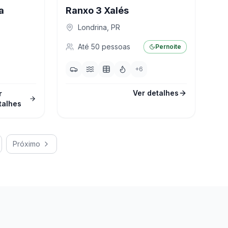
a
Ranxo 3 Xalés
Londrina
,
PR
Até
50
pessoas
Pernoite
+
6
Ver detalhes
r
talhes
Próximo