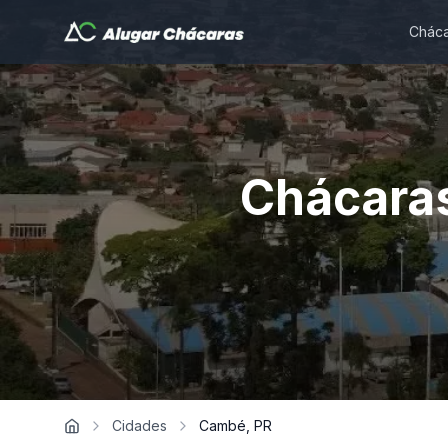
Cháca
Chácaras
Cidades
Cambé, PR