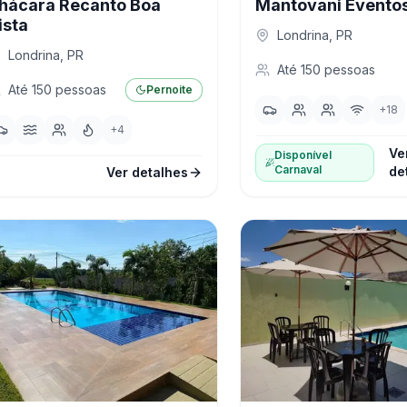
hácara Recanto Boa
Mantovani Evento
ista
Londrina
,
PR
Londrina
,
PR
Até
150
pessoas
Até
150
pessoas
Pernoite
+
18
+
4
Ve
Disponível
Carnaval
de
Ver detalhes