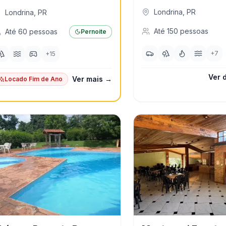
Londrina
,
PR
Londrina
,
PR
Até
150
pessoas
Até
60
pessoas
Pernoite
+
7
+
15
Ver 
Ver mais →
Locado Fim de Ano