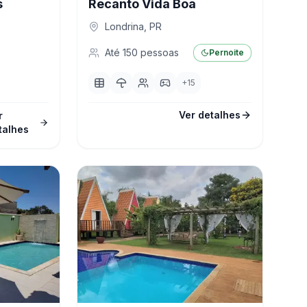
s
Recanto Vida Boa
Londrina
,
PR
Até
150
pessoas
Pernoite
+
15
Ver detalhes
r
talhes