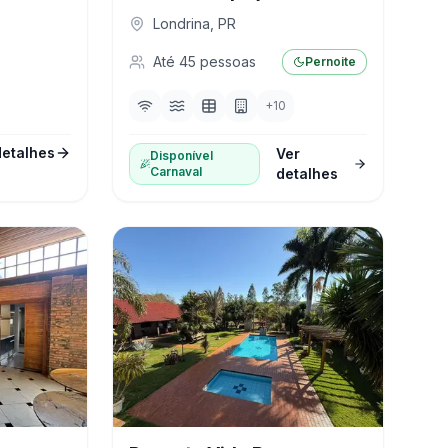
Londrina
,
PR
Até
45
pessoas
Pernoite
+
10
detalhes
Ver
Disponível
Carnaval
detalhes