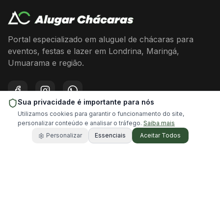
Portal especializado em aluguel de chácaras para
eventos, festas e lazer em Londrina, Maringá,
Umuarama e região.
Facebook
Instagram
WhatsApp
Sua privacidade é importante para nós
Utilizamos cookies para garantir o funcionamento do site,
Acesso Rápido
personalizar conteúdo e analisar o tráfego.
Saiba mais
Personalizar
Essenciais
Aceitar Todos
Buscar Chácaras
Encontre chácaras disponíveis para aluguel
Cidades
Explore chácaras por cidade
Blog
Artigos e dicas sobre eventos e chácaras
Dicas
Dicas para alugar chácaras
Sobre