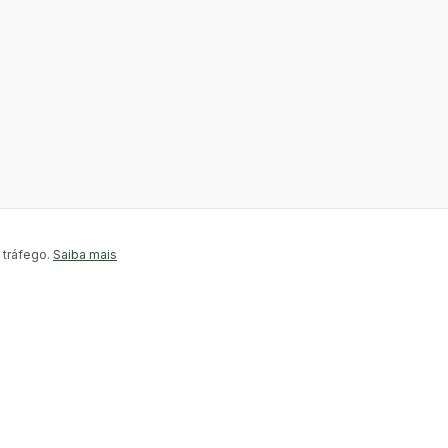
 tráfego.
Saiba mais
Contato
(43) 99189-9627
el