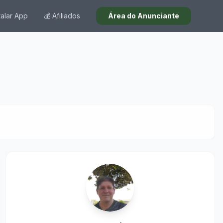
talar App
💰 Afiliados
Área do Anunciante
a imagem.
1
/
10