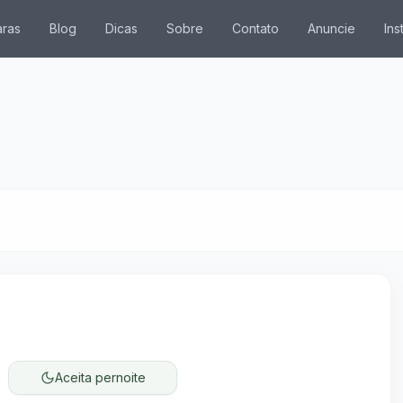
ras
Blog
Dicas
Sobre
Contato
Anuncie
Ins
da chácara. Pressione Enter ou Espaço para selecionar um
Aceita pernoite