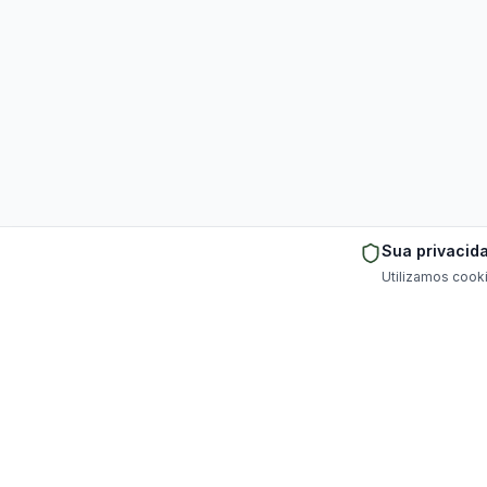
Sua privacid
Utilizamos cooki
Portal especializado em aluguel de chácaras para
eventos, festas e lazer em Londrina, Maringá,