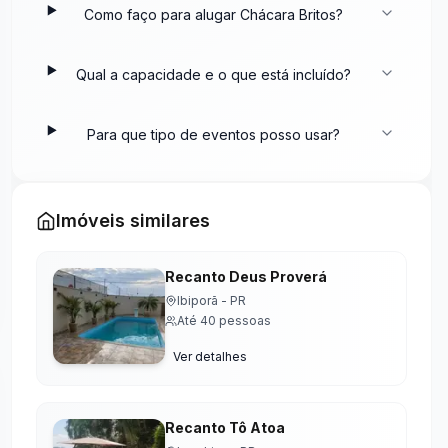
Como faço para alugar
Chácara Britos
?
Qual a capacidade e o que está incluído?
Para que tipo de eventos posso usar?
Imóveis similares
Recanto Deus Proverá
Ibiporã
-
PR
Até
40
pessoas
Ver detalhes
Recanto Tô Atoa