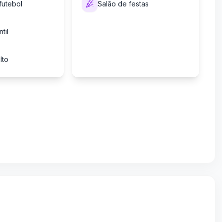
futebol
Salão de festas
til
lto