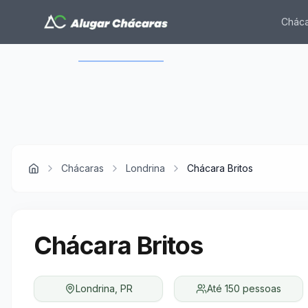
Cháca
Use as setas para navegar entre as imagens 
Chácaras
Londrina
Chácara Britos
Chácara Britos
Londrina
,
PR
Até
150
pessoas